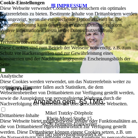
Cookie-Einstellungen
IMPRESSUM
Diese Webseite verwendet Cookies, um Besuchern ein optimales
Nutzererlebnis zu bieten. Bestimmte Inhalte von Drittanbietern werden
nur angezeigt, wenn die entsprechende Option aktiviert ist. Die
Datenverarbeitung kann dann auch in einem Drittland erfolgen.
Weitere Informationen hierzu in der Datenschutzerklärung.
Technisch notwendige
Diese Cookies sind zum Betrieb der Webseite notwendig, z.B. zum
Schutz vor Hackerangriffen und zur Gewährleistung eines
konsistenten und der Nachfrage angepassten Erscheinungsbilds der
Seite.
Analytische
Diese Cookies werden verwendet, um das Nutzererlebnis weiter zu
optimieren. Hierunter fallen auch Statistiken, die dem
Impressum
Webseitenbetreiber von Drittanbietern zur Verfügung gestellt werden,
sowie die Ausspielung von personalisierter Werbung durch die
Angaben gem. §5 TMG:
Nachverfolgung der Nutzeraktivität über verschiedene Webseiten.
Mikel Tratzky-Dörpholz
Drittanbieter-Inhalte
Rhein-Mosel-Straße 15
Diese Webseite bietet möglicherweise Inhalte oder Funktionalitäten an,
56290 Beltheim-Frankweiler
die von Drittanbietern eigenverantwortlich zur Verfügung gestellt
werden. Diese Drittanbieter können eigene Cookies setzen, z.B. um
mail [at] supervision-hunsrueck.de
die Nutzeraktivität zu verfolgen oder ihre Angebote zu personalisieren